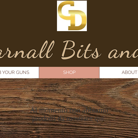
rnall Bits an
B YOUR GUNS
SHOP
ABOUT
Al momento non abbiamo
prodotti da mostrare qui.