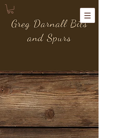
Greg Darnall Bits
and Spurs