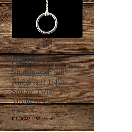
SKU: OH004
OH004 O Ring
Snaffle with 3/8"
Rings and 1/4"
Square Twist
Mouthpiece
Preço
US$ 225,00
IPI / ICMS / ISS não incl.
Quantidade
*