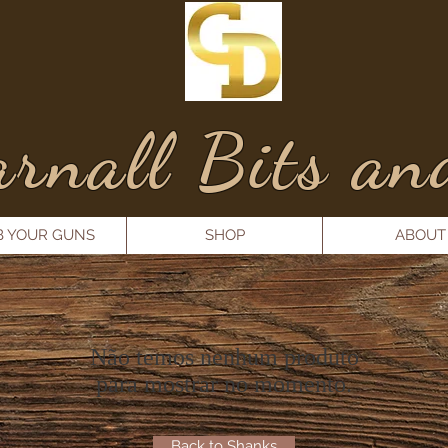
rnall Bits an
B YOUR GUNS
SHOP
ABOUT
Não temos nenhum produto
para mostrar no momento.
Back to Shanks